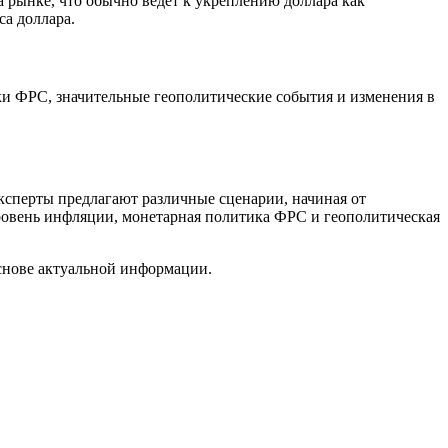
 рынке, что обычно ведет к укреплению доллара как
а доллара.
и ФРС, значительные геополитические события и изменения в
ксперты предлагают различные сценарии, начиная от
ровень инфляции, монетарная политика ФРС и геополитическая
снове актуальной информации.