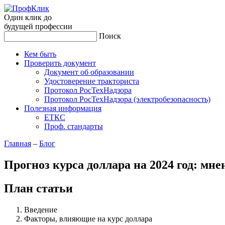
Один клик до
будущей
профессии
Поиск
Кем быть
Проверить документ
Документ об образовании
Удостоверение тракториста
Протокол РосТехНадзора
Протокол РосТехНадзора (электробезопасность)
Полезная информация
ЕТКС
Проф. стандарты
Главная
–
Блог
Прогноз курса доллара на 2024 год: мне
План статьи
Введение
Факторы, влияющие на курс доллара