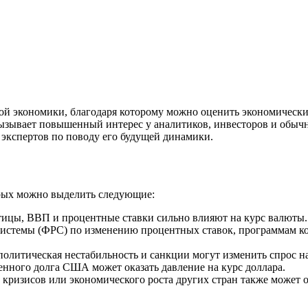
вой экономики, благодаря которому можно оценить экономическ
вызывает повышенный интерес у аналитиков, инвесторов и обыч
 экспертов по поводу его будущей динамики.
орых можно выделить следующие:
тицы, ВВП и процентные ставки сильно влияют на курс валюты.
системы (ФРС) по изменению процентных ставок, программам к
олитическая нестабильность и санкции могут изменить спрос 
енного долга США может оказать давление на курс доллара.
изисов или экономического роста других стран также может от