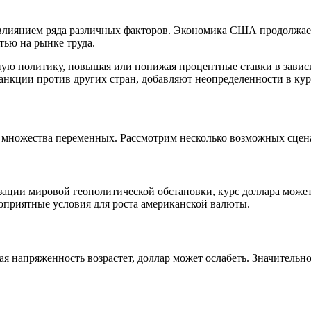
д влиянием ряда различных факторов. Экономика США продолжае
тью на рынке труда.
ную политику, повышая или понижая процентные ставки в завис
анкции против других стран, добавляют неопределенности в кур
от множества переменных. Рассмотрим несколько возможных сцен
ции мировой геополитической обстановки, курс доллара может 
оприятные условия для роста американской валюты.
ая напряженность возрастет, доллар может ослабеть. Значитель