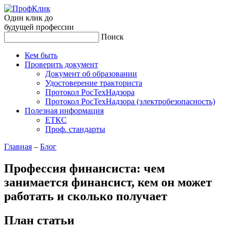
Один клик до
будущей
профессии
Поиск
Кем быть
Проверить документ
Документ об образовании
Удостоверение тракториста
Протокол РосТехНадзора
Протокол РосТехНадзора (электробезопасность)
Полезная информация
ЕТКС
Проф. стандарты
Главная
–
Блог
Профессия финансиста: чем
занимается финансист, кем он может
работать и сколько получает
План статьи