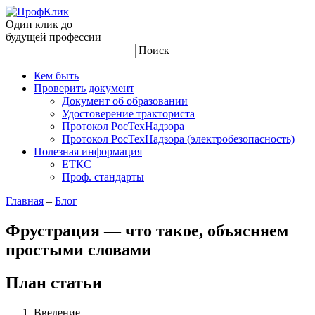
Один клик до
будущей
профессии
Поиск
Кем быть
Проверить документ
Документ об образовании
Удостоверение тракториста
Протокол РосТехНадзора
Протокол РосТехНадзора (электробезопасность)
Полезная информация
ЕТКС
Проф. стандарты
Главная
–
Блог
Фрустрация — что такое, объясняем
простыми словами
План статьи
Введение