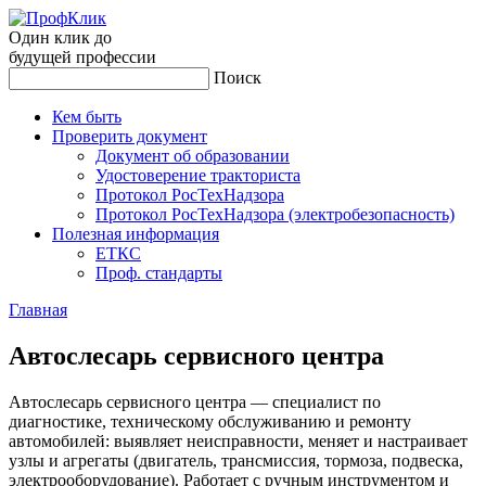
Один клик до
будущей
профессии
Поиск
Кем быть
Проверить документ
Документ об образовании
Удостоверение тракториста
Протокол РосТехНадзора
Протокол РосТехНадзора (электробезопасность)
Полезная информация
ЕТКС
Проф. стандарты
Главная
Ав­тосле­сарь сер­висно­го цен­тра
Автослесарь сервисного центра — специалист по
диагностике, техническому обслуживанию и ремонту
автомобилей: выявляет неисправности, меняет и настраивает
узлы и агрегаты (двигатель, трансмиссия, тормоза, подвеска,
электрооборудование). Работает с ручным инструментом и