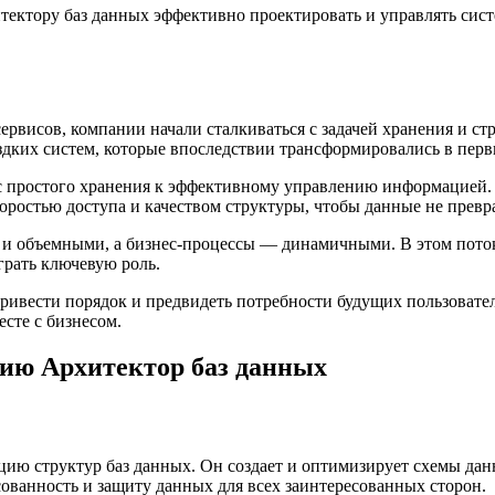
ектору баз данных эффективно проектировать и управлять сист
ервисов, компании начали сталкиваться с задачей хранения и с
ких систем, которые впоследствии трансформировались в перв
с простого хранения к эффективному управлению информацией. П
оростью доступа и качеством структуры, чтобы данные не превр
 и объемными, а бизнес-процессы — динамичными. В этом поток
грать ключевую роль.
привести порядок и предвидеть потребности будущих пользовате
сте с бизнесом.
сию Архитектор баз данных
цию структур баз данных. Он создает и оптимизирует схемы дан
сованность и защиту данных для всех заинтересованных сторон.