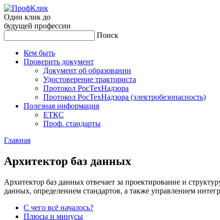
Один клик до
будущей
профессии
Поиск
Кем быть
Проверить документ
Документ об образовании
Удостоверение тракториста
Протокол РосТехНадзора
Протокол РосТехНадзора (электробезопасность)
Полезная информация
ЕТКС
Проф. стандарты
Главная
Ар­хи­тек­тор баз дан­ных
Архитектор баз данных отвечает за проектирование и структур
данных, определением стандартов, а также управлением интег
С чего всё началось?
Плюсы и минусы