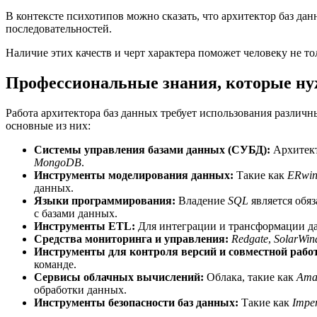
В контексте психотипов можно сказать, что архитектор баз да
последовательностей.
Наличие этих качеств и черт характера поможет человеку не то
Профессиональные знания, которые ну
Работа архитектора баз данных требует использования различ
основные из них:
Системы управления базами данных (СУБД):
Архитект
MongoDB
.
Инструменты моделирования данных:
Такие как
ERwin
данных.
Языки программирования:
Владение
SQL
является обяз
с базами данных.
Инструменты ETL:
Для интеграции и трансформации да
Средства мониторинга и управления:
Redgate
,
SolarWin
Инструменты для контроля версий и совместной рабо
команде.
Сервисы облачных вычислений:
Облака, такие как
Ama
обработки данных.
Инструменты безопасности баз данных:
Такие как
Impe