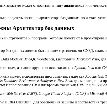
нных зачастую может относиться к типу
аналитиков
или
логиков
лько получить позицию архитектора баз данных, но и стать успе
жны Архитектор баз данных
ных инструментов и программ, которые помогают в проектирова
ор баз данных должен быть знаком с различными СУБД, такими
 Data Modeler
,
MySQL Workbench
,
Lucidchart
и
Microsoft Visio
, дл
ательным, а знание других языков, таких как
Python
,
Java
или
C#
нных можно использовать инструменты, такие как
Apache Nifi
,
T
ds Database Performance Analyzer
и
New Relic
для мониторинга пр
ты:
Использование
Git
и платформы такие как
GitHub
или
GitLa
zon Web Services (AWS)
,
Google Cloud Platform (GCP)
и
Microsoft 
rva
и
IBM Guardium
, для обеспечения защиты и соответствия тре