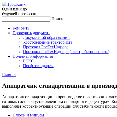
Один клик до
будущей
профессии
Поиск
Кем быть
Проверить документ
Документ об образовании
Удостоверение тракториста
Протокол РосТехНадзора
Протокол РосТехНадзора (электробезопасность)
Полезная информация
ЕТКС
Проф. стандарты
Главная
Ап­па­рат­чик стан­дарти­зации в про­из­вод
Аппаратчик стандартизации в производстве пластических масс 
готовых составов установленным стандартам и рецептурам. Кон
выполняет корректирующие операции для стабильности процес
Плюсы и минусы