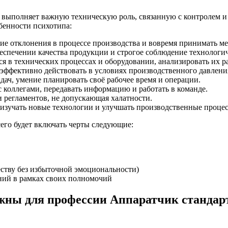
с выполняет важную техническую роль, связанную с контролем и
бенности психотипа:
ие отклонения в процессе производства и вовремя принимать м
еспечении качества продукции и строгое соблюдение технологич
ся в технических процессах и оборудовании, анализировать их ра
 эффективно действовать в условиях производственного давлени
ач, умение планировать своё рабочее время и операции.
с коллегами, передавать информацию и работать в команде.
 регламентов, не допускающая халатности.
изучать новые технологии и улучшать производственные проце
сего будет включать черты следующие:
еству без избыточной эмоциональности)
ний в рамках своих полномочий
ны для профессии Аппаратчик стандарт