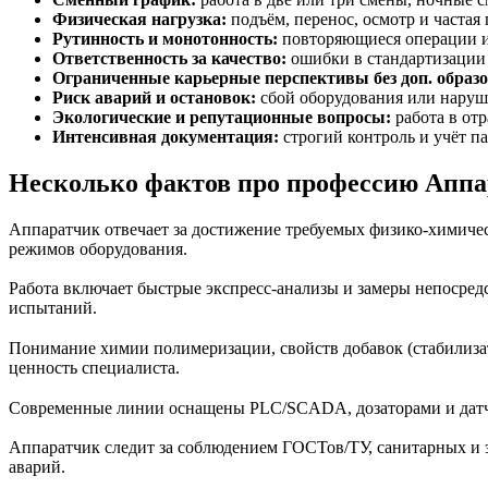
Физическая нагрузка:
подъём, перенос, осмотр и частая
Рутинность и монотонность:
повторяющиеся операции и
Ответственность за качество:
ошибки в стандартизации п
Ограниченные карьерные перспективы без доп. образ
Риск аварий и остановок:
сбой оборудования или наруш
Экологические и репутационные вопросы:
работа в от
Интенсивная документация:
строгий контроль и учёт п
Несколько фактов про профессию Аппар
Аппаратчик отвечает за достижение требуемых физико‑химически
режимов оборудования.
Работа включает быстрые экспресс‑анализы и замеры непосредс
испытаний.
Понимание химии полимеризации, свойств добавок (стабилизат
ценность специалиста.
Современные линии оснащены PLC/SCADA, дозаторами и датчи
Аппаратчик следит за соблюдением ГОСТов/ТУ, санитарных и э
аварий.