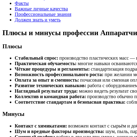
Факты
Важные личные качества
Профессиональные знания
Должен знать и уметь
Плюсы и минусы профессии Аппаратчик
Плюсы
Стабильный спрос:
производство пластических масс — 
Практическая обучаемость:
многие навыки осваиваются
Чёткие процедуры и регламенты:
стандартизация подра
Возможность профессионального роста:
при желании мо
Оплата за опыт и сменность:
почасовая или сменная опл
Развитие технических навыков:
работа с оборудование
Наглядный результат труда:
можно видеть результат сво
Коллектив и командная работа:
производство обычно п
Соответствие стандартам и безопасная практика:
соблю
Минусы
Контакт с химикатами:
возможен контакт с сырьём и до
Шум и вредные факторы производства:
шум, пыль, па
Сменный график:
работа в две или три смены, ночные с