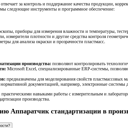
 отвечает за контроль и поддержание качества продукции, корр
имы следующие инструменты и программное обеспечение:
скопы, приборы для измерения влажности и температуры, тестер
, измерители плотности и другие средства контроля геометрич
етры для анализа окраски и прозрачности пластмасс.
атизации производства:
позволяют контролировать технологич
ти:
Microsoft Excel, специализированные ERP-системы, позволя
ов:
предназначены для моделирования свойств пластмассовых ма
 нормативной документацией, например, электронные системы 
ак практическими навыками работы с измерительным и лаборато
артизации производства.
ию Аппаратчик стандартизации в произв
ности?