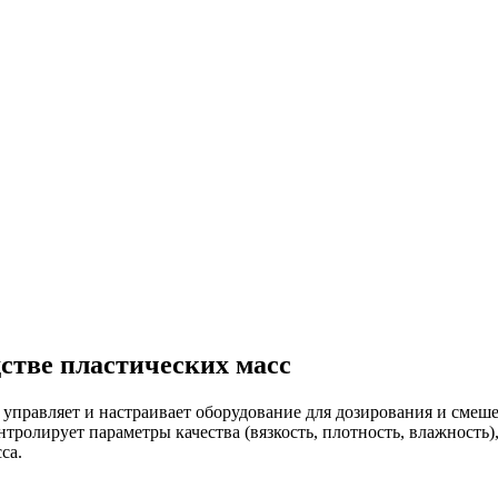
с­тве плас­ти­чес­ких масс
управляет и настраивает оборудование для дозирования и смеше
тролирует параметры качества (вязкость, плотность, влажность)
са.