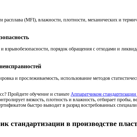
ти расплава (MFI), влажности, плотности, механических и терми
зопасность
и взрывобезопасности, порядок обращения с отходами и ликвид
 неисправностей
ровка и прослеживаемость, использование методов статистическ
сс? Пройдите обучение и станьте
Аппаратчиком стандартизации 
онтролирует вязкость, плотность и влажность, отбирает пробы,
ертификатом быстро выводит в разряд востребованных специали
к стандартизации в производстве плас