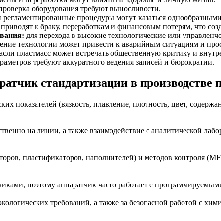
 проверка оборудования требуют выносливости.
 регламентированные процедуры могут казаться однообразными
риводят к браку, переработкам и финансовым потерям, что созд
ования:
для перехода в высокие технологические или управленче
ение технологии может привести к аварийным ситуациям и про
расли пластмасс может встречать общественную критику и внутр
араметров требуют аккуратного ведения записей и бюрократии.
атчик стандартизации в производстве 
х показателей (вязкость, плавление, плотность, цвет, содержан
твенно на линии, а также взаимодействие с аналитической лабо
оров, пластификаторов, наполнителей) и методов контроля (MFI
ками, поэтому аппаратчик часто работает с программируемыми
кологических требований, а также за безопасной работой с хим