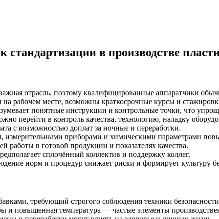
 стандартизации в производстве пласти
важная отрасль, поэтому квалифицированные аппаратчики обыч
 на рабочем месте, возможны краткосрочные курсы и стажировк
зумевает понятные инструкции и контрольные точки, что упроща
жно перейти в контроль качества, технологию, наладку оборуд
ата с возможностью доплат за ночные и переработки.
м, измерительными приборами и химическими параметрами пов
ей работы в готовой продукции и показателях качества.
редполагает сплочённый коллектив и поддержку коллег.
дение норм и процедур снижает риски и формирует культуру бе
бавками, требующий строгого соблюдения техники безопасности
ры и повышенная температура — частые элементы производстве
мены и переработки могут влиять на здоровье и личную жизнь.