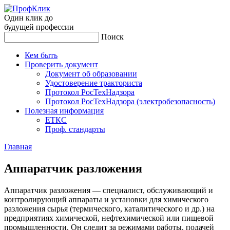
Один клик до
будущей
профессии
Поиск
Кем быть
Проверить документ
Документ об образовании
Удостоверение тракториста
Протокол РосТехНадзора
Протокол РосТехНадзора (электробезопасность)
Полезная информация
ЕТКС
Проф. стандарты
Главная
Ап­па­рат­чик раз­ло­жения
Аппаратчик разложения — специалист, обслуживающий и
контролирующий аппараты и установки для химического
разложения сырья (термического, каталитического и др.) на
предприятиях химической, нефтехимической или пищевой
промышленности. Он следит за режимами работы, подачей