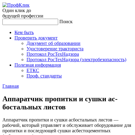
Один клик до
будущей
профессии
Поиск
Кем быть
Проверить документ
Документ об образовании
Удостоверение тракториста
Протокол РосТехНадзора
Протокол РосТехНадзора (электробезопасность)
Полезная информация
ЕТКС
Проф. стандарты
Главная
Ап­па­рат­чик про­пит­ки и суш­ки ас­
босталь­ных лис­тов
Аппаратчик пропитки и сушки асбостальных листов —
рабочий, который управляет и обслуживает оборудование для
пропитки и последующей сушки асбестоцементных