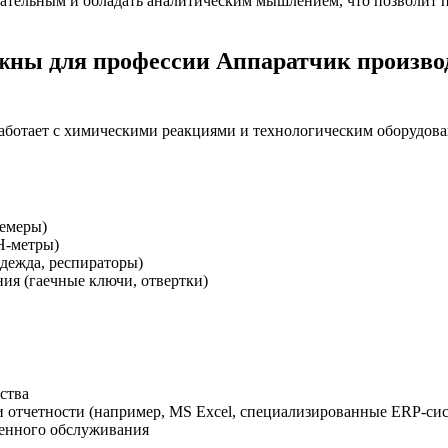
тельным и обладать аналитическим мышлением, что позволит п
ны для профессии Аппаратчик производ
аботает с химическими реакциями и технологическим оборудов
емеры)
Н-метры)
дежда, респираторы)
ия (гаечные ключи, отвертки)
ства
 отчетности (например, MS Excel, специализированные ERP-си
менного обслуживания