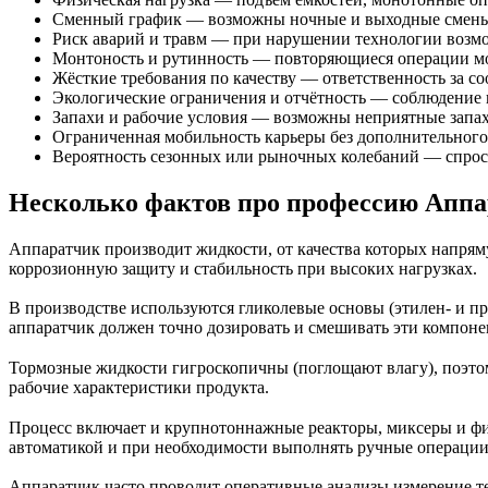
Сменный график — возможны ночные и выходные смены, 
Риск аварий и травм — при нарушении технологии возм
Монтоность и рутинность — повторяющиеся операции мо
Жёсткие требования по качеству — ответственность за с
Экологические ограничения и отчётность — соблюдение п
Запахи и рабочие условия — возможны неприятные запахи
Ограниченная мобильность карьеры без дополнительного
Вероятность сезонных или рыночных колебаний — спрос н
Несколько фактов про профессию Аппа
Аппаратчик производит жидкости, от качества которых напрям
коррозионную защиту и стабильность при высоких нагрузках.
В производстве используются гликолевые основы (этилен- и п
аппаратчик должен точно дозировать и смешивать эти компоне
Тормозные жидкости гигроскопичны (поглощают влагу), поэтом
рабочие характеристики продукта.
Процесс включает и крупнотоннажные реакторы, миксеры и фи
автоматикой и при необходимости выполнять ручные операции
Аппаратчик часто проводит оперативные анализы измерение те