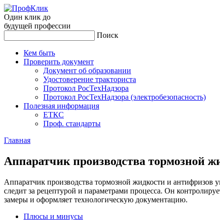
Один клик до
будущей
профессии
Поиск
Кем быть
Проверить документ
Документ об образовании
Удостоверение тракториста
Протокол РосТехНадзора
Протокол РосТехНадзора (электробезопасность)
Полезная информация
ЕТКС
Проф. стандарты
Главная
Ап­па­рат­чик про­из­водс­тва тор­мозной ж
Аппаратчик производства тормозной жидкости и антифризов уп
следит за рецептурой и параметрами процесса. Он контролиру
замеры и оформляет технологическую документацию.
Плюсы и минусы