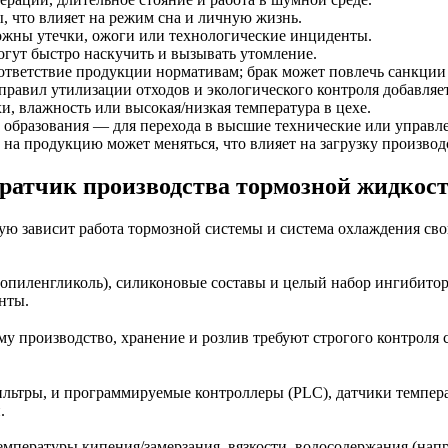
что влияет на режим сна и личную жизнь.
ожны утечки, ожоги или технологические инциденты.
гут быстро наскучить и вызывать утомление.
оответствие продукции нормативам; брак может повлечь санкции
равил утилизации отходов и экологического контроля добавляе
, влажность или высокая/низкая температура в цехе.
 образования — для перехода в высшие технические или управл
а продукцию может меняться, что влияет на загрузку производ
ратчик производства тормозной жидкост
ую зависит работа тормозной системы и система охлаждения сво
ропиленгликоль), силиконовые составы и целый набор ингибито
нты.
у производство, хранение и розлив требуют строгого контроля с
льтры, и программируемые контроллеры (PLC), датчики темпера
.
мпературы кипения/замерзания, вязкости, водосодержания (напр