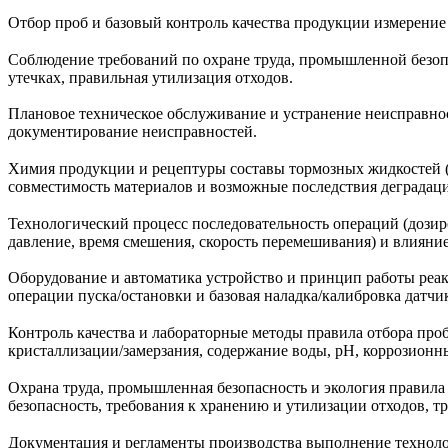
Отбор проб и базовый контроль качества продукции измерение 
Соблюдение требований по охране труда, промышленной безоп
утечках, правильная утилизация отходов.
Плановое техническое обслуживание и устранение неисправнос
документирование неисправностей.
Химия продукции и рецептуры составы тормозных жидкостей (гл
совместимость материалов и возможные последствия деградац
Технологический процесс последовательность операций (дозиро
давление, время смешения, скорость перемешивания) и влияние
Оборудование и автоматика устройство и принцип работы реак
операции пуска/остановки и базовая наладка/калибровка датчи
Контроль качества и лабораторные методы правила отбора проб
кристаллизации/замерзания, содержание воды, pH, коррозионны
Охрана труда, промышленная безопасность и экология правила
безопасность, требования к хранению и утилизации отходов, 
Документация и регламенты производства выполнение техноло