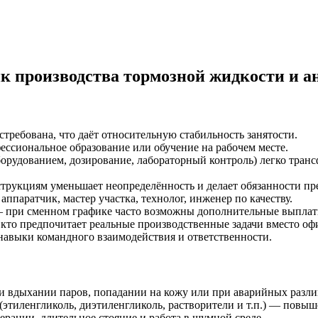
 производства тормозной жидкости и а
ребована, что даёт относительную стабильность занятости.
ессиональное образование или обучение на рабочем месте.
орудованием, дозирование, лабораторный контроль) легко тран
струкциям уменьшает неопределённость и делает обязанности п
ппаратчик, мастер участка, технолог, инженер по качеству.
— при сменном графике часто возможны дополнительные выплат
кто предпочитает реальные производственные задачи вместо оф
навыки командного взаимодействия и ответственности.
 вдыхании паров, попадании на кожу или при аварийных разлив
этиленгликоль, диэтиленгликоль, растворители и т.п.) — повыш
рации, длительное стояние и работа в шумной среде.