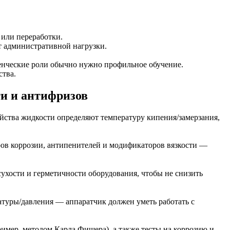
 или переработки.
т административной нагрузки.
енческие роли обычно нужно профильное обучение.
ства.
и и антифризов
йства жидкости определяют температуру кипения/замерзания,
ров коррозии, антипенителей и модификаторов вязкости —
ухости и герметичности оборудования, чтобы не снизить
туры/давления — аппаратчик должен уметь работать с
имер, методом Карла Фишера), а также тесты на коррозию и