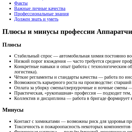
Факты
Важные личные качества
Профессиональные знания
Должен знать и уметь
Плюсы и минусы профессии Аппаратчик
Плюсы
Стабильный спрос — автомобильная химия постоянно вост
Низкий порог вхождения — часто требуется среднее проф
Конкретные навыки и опыт (работа с технологическим об
логистика).
Чёткие регламенты и стандарты качества — работа по ин
Возможность карьерного роста на производстве: старший а
Оплата за уборку смены/сверхурочные и ночные смены 
Практическая, «рукопашная» профессия — подходит тем, 
Коллектив и дисциплина — работа в бригаде формирует 
Минусы
Контакт с химикатами — возможны риск для здоровья при
Токсичность и пожароопасность некоторых компонентов (
Физическая нагрузка — подъём ёмкостей, монотонные опе