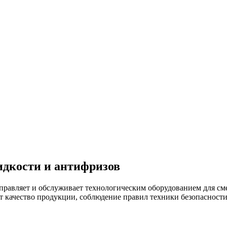
ид­кости и ан­тифри­зов
равляет и обслуживает технологическим оборудованием для сме
ет качество продукции, соблюдение правил техники безопасност