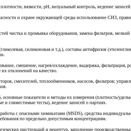
плотности, вязкости, pH, визуальный контроль, ведение записей
асности и охране окружающей среды использование СИЗ, прави
тей чистка и промывка оборудования, замена фильтров, мелкий
иколевая, силиконовая и т.д.), составы антифризов (этиленглик
ии.
вание, смешение, нагрев/охлаждение, выдержка, фильтрация, ро
 их отклонений на качество.
торов, смесителей, теплообменников, насосов, фильтров; управ
ков.
, основные показатели и методы их измерения (плотность/удельн
е и совместимые тесты), ведение записей о партиях.
 работы с опасными химикатами (MSDS), средства индивидуальн
требования по предельно допустимым концентрациям.
гических инструкций и рецептур, заполнение производственных