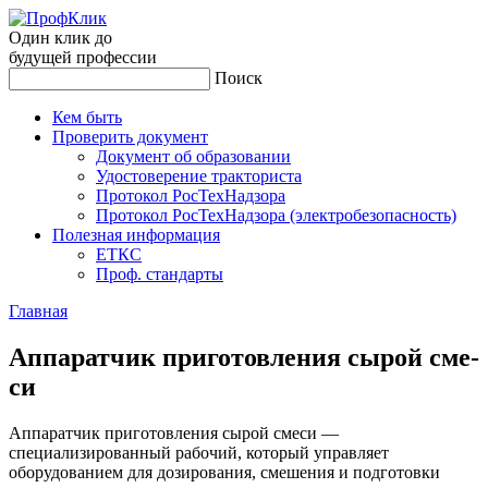
Один клик до
будущей
профессии
Поиск
Кем быть
Проверить документ
Документ об образовании
Удостоверение тракториста
Протокол РосТехНадзора
Протокол РосТехНадзора (электробезопасность)
Полезная информация
ЕТКС
Проф. стандарты
Главная
Ап­па­рат­чик при­готов­ле­ния сы­рой сме­
си
Аппаратчик приготовления сырой смеси —
специализированный рабочий, который управляет
оборудованием для дозирования, смешения и подготовки