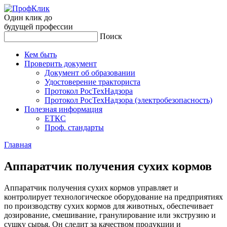
Один клик до
будущей
профессии
Поиск
Кем быть
Проверить документ
Документ об образовании
Удостоверение тракториста
Протокол РосТехНадзора
Протокол РосТехНадзора (электробезопасность)
Полезная информация
ЕТКС
Проф. стандарты
Главная
Ап­па­рат­чик по­луче­ния су­хих кор­мов
Аппаратчик получения сухих кормов управляет и
контролирует технологическое оборудование на предприятиях
по производству сухих кормов для животных, обеспечивает
дозирование, смешивание, гранулирование или экструзию и
сушку сырья. Он следит за качеством продукции и