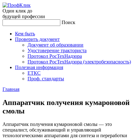
Один клик до
будущей
профессии
Поиск
Кем быть
Проверить документ
Документ об образовании
Удостоверение тракториста
Протокол РосТехНадзора
Протокол РосТехНадзора (электробезопасность)
Полезная информация
ЕТКС
Проф. стандарты
Главная
Ап­па­рат­чик по­луче­ния ку­маро­новой
смо­лы
Аппаратчик получения кумароновой смолы — это
специалист, обслуживающий и управляющий
технологическими аппаратами для синтеза и переработки