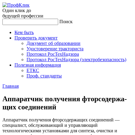
Один клик до
будущей
профессии
Поиск
Кем быть
Проверить документ
Документ об образовании
Удостоверение тракториста
Протокол РосТехНадзора
Протокол РосТехНадзора (электробезопасность)
Полезная информация
ЕТКС
Проф. стандарты
Главная
Ап­па­рат­чик по­луче­ния фтор­со­дер­жа­
щих со­еди­нений
Аппаратчик получения фторсодержащих соединений —
специалист, обслуживающий и управляющий
технологическими установками для синтеза, очистки и