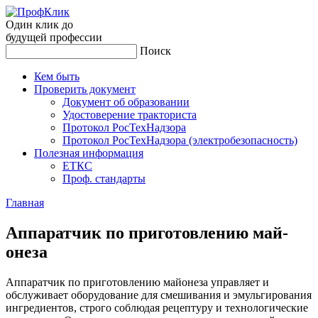
Один клик до
будущей
профессии
Поиск
Кем быть
Проверить документ
Документ об образовании
Удостоверение тракториста
Протокол РосТехНадзора
Протокол РосТехНадзора (электробезопасность)
Полезная информация
ЕТКС
Проф. стандарты
Главная
Ап­па­рат­чик по при­готов­ле­нию май­
оне­за
Аппаратчик по приготовлению майонеза управляет и
обслуживает оборудование для смешивания и эмульгирования
ингредиентов, строго соблюдая рецептуру и технологические