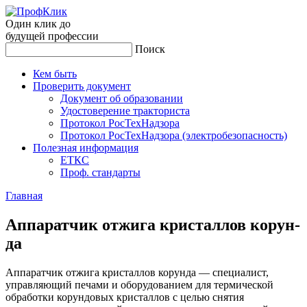
Один клик до
будущей
профессии
Поиск
Кем быть
Проверить документ
Документ об образовании
Удостоверение тракториста
Протокол РосТехНадзора
Протокол РосТехНадзора (электробезопасность)
Полезная информация
ЕТКС
Проф. стандарты
Главная
Ап­па­рат­чик от­жи­га крис­таллов ко­рун­
да
Аппаратчик отжига кристаллов корунда — специалист,
управляющий печами и оборудованием для термической
обработки корундовых кристаллов с целью снятия