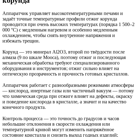
корунда
Аппаратчик управляет высокотемпературными печами и
задаёт точные температурные профили отжиг корунда
проводится при очень высоких температурах (порядка 1 500–2
000 °C) с медленным нагревом и особенно медленным
охлаждением, чтобы снять внутренние напряжения и
избежать трещин.
Корунд — это минерал Al2O3, второй по твёрдости после
алмаза (9 по шкале Мооса), поэтому отжиг и последующая
механическая обработка требуют специализированного
оборудования и инструментов; отжиг сильно влияет на
оптическую прозрачность и прочность готовых кристаллов.
Аппаратчик работает с разнообразными режимами атмосферы
— кислород, инертные газы или частичный вакуум — потому
что химическая среда при отжиге влияет на дефекты, окраску
и поведение кислорода в кристалле, а значит и на качество
конечного продукта.
Контроль процесса — это точность до градусов и часов
небольшие отклонения в скорости охлаждения или
температурной кривой могут изменить напряжённое
состояние кристалла и снизить выход годных изделий;