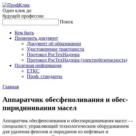
Один клик до
будущей
профессии
Поиск
Кем быть
Проверить документ
Документ об образовании
Удостоверение тракториста
Протокол РосТехНадзора
Протокол РосТехНадзора (электробезопасность)
Полезная информация
ЕТКС
Проф. стандарты
Главная
Ап­па­рат­чик обес­фе­ноли­вания и обес­
пи­риди­нива­ния ма­сел
Аппаратчик обесфеноливания и обеспиридинивания масел —
специалист, управляющий технологическим оборудованием
для удаления фенолов и пиридинов из нефтяных и