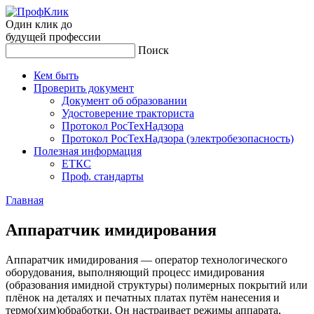
Один клик до
будущей
профессии
Поиск
Кем быть
Проверить документ
Документ об образовании
Удостоверение тракториста
Протокол РосТехНадзора
Протокол РосТехНадзора (электробезопасность)
Полезная информация
ЕТКС
Проф. стандарты
Главная
Ап­па­рат­чик ими­диро­вания
Аппаратчик имидирования — оператор технологического
оборудования, выполняющий процесс имидирования
(образования имидной структуры) полимерных покрытий или
плёнок на деталях и печатных платах путём нанесения и
термо(хим)обработки. Он настраивает режимы аппарата,