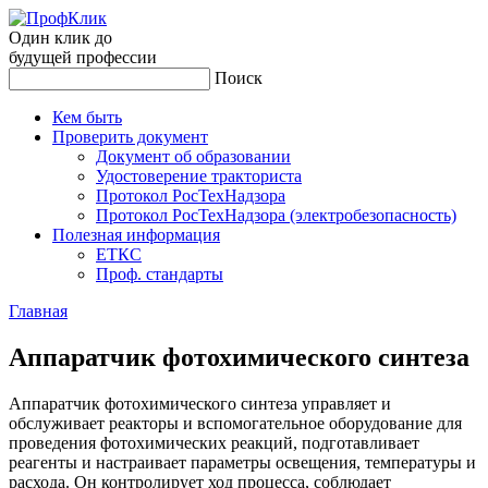
Один клик до
будущей
профессии
Поиск
Кем быть
Проверить документ
Документ об образовании
Удостоверение тракториста
Протокол РосТехНадзора
Протокол РосТехНадзора (электробезопасность)
Полезная информация
ЕТКС
Проф. стандарты
Главная
Ап­па­рат­чик фо­тохи­мичес­ко­го син­те­за
Аппаратчик фотохимического синтеза управляет и
обслуживает реакторы и вспомогательное оборудование для
проведения фотохимических реакций, подготавливает
реагенты и настраивает параметры освещения, температуры и
расхода. Он контролирует ход процесса, соблюдает