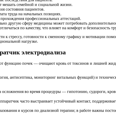
т мешать семейной и социальной жизни.
ия состояния пациентов.
ата труда на начальных позициях.
прохождения профессиональных аттестаций.
ьно другую сферу медицины может потребовать дополнительног
личаться по качеству, что влияет на комфорт и безопасность тр
ти к стрессу, готовности к сменному графику и мотивации помо
циональной нагрузке.
ратчик электродиализа
ют функцию почек — очищают кровь от токсинов и лишней жидк
гия, антисептика, мониторинг витальных функций) и техническ
на осложнения во время процедуры — гипотонию, судороги, кров
аппаратчик часто выстраивает устойчивый контакт, поддерживае
разования и курсов по диализной терапии; в работе важны пост