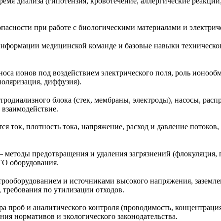
емя диализа (гипотензия, кровотечение, аллергические реакции
пасности при работе с биологическими материалами и электрич
 информации медицинской команде и базовые навыки техническ
са ионов под воздействием электрического поля, роль ионооб
поляризация, диффузия).
родиализного блока (стек, мембраны, электроды), насосы, расп
х взаимодействие.
я ток, плотность тока, напряжение, расход и давление потоков
 методы предотвращения и удаления загрязнений (флокуляция, 
ТО оборудования.
ктрооборудованием и источниками высокого напряжения, заземле
, требования по утилизации отходов.
ра проб и аналитического контроля (проводимость, концентраци
ния нормативов и экологического законодательства.