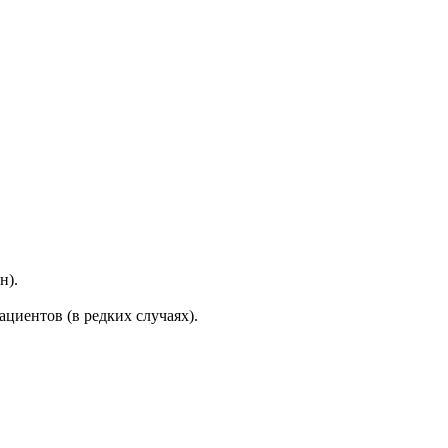
н).
циентов (в редких случаях).