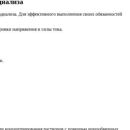
диализа
одиализа. Для эффективного выполнения своих обязанностей
ровки напряжения и силы тока.
и.
или концентрирования растворов с помощью ионообменных