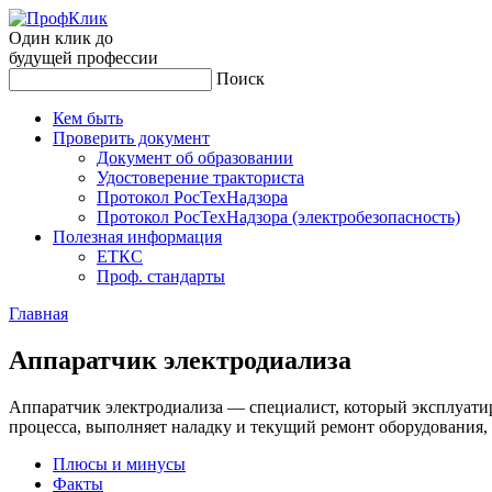
Один клик до
будущей
профессии
Поиск
Кем быть
Проверить документ
Документ об образовании
Удостоверение тракториста
Протокол РосТехНадзора
Протокол РосТехНадзора (электробезопасность)
Полезная информация
ЕТКС
Проф. стандарты
Главная
Ап­па­рат­чик элек­тро­ди­али­за
Аппаратчик электродиализа — специалист, который эксплуатир
процесса, выполняет наладку и текущий ремонт оборудования, 
Плюсы и минусы
Факты