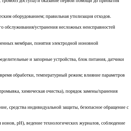
, тромбоз доступа) и оказание первой помощи до прибытия
еским оборудованием; правильная утилизация отходов.
ого обслуживания/устранения несложных неисправностей
менных мембран, понятия электродной ионовной
ределительные и запорные устройства, блок питания, датчики
, время обработки, температурный режим; влияние параметров
промывка, химическая очистка), порядок замены/хранения
ние, средства индивидуальной защиты, безопасное обращение с
я ионов, pH), ведение технологических журналов, соблюдение