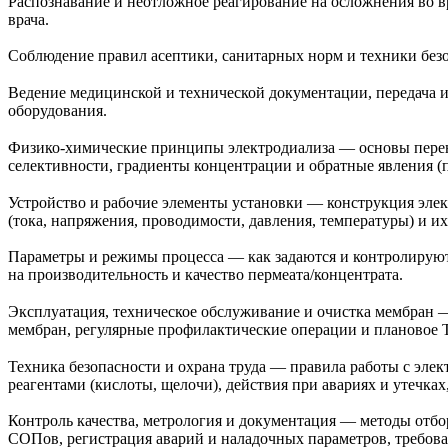
Распознавание и неотложное реагирование на осложнения во вр
врача.
Соблюдение правил асептики, санитарных норм и техники безо
Ведение медицинской и технической документации, передача
оборудования.
Физико‑химические принципы электродиализа — основы перено
селективности, градиенты концентрации и обратные явления (
Устройство и рабочие элементы установки — конструкция элект
(тока, напряжения, проводимости, давления, температуры) и и
Параметры и режимы процесса — как задаются и контролируютс
на производительность и качество пермеата/концентрата.
Эксплуатация, техническое обслуживание и очистка мембран —
мембран, регулярные профилактические операции и плановое 
Техника безопасности и охрана труда — правила работы с эле
реагентами (кислоты, щелочи), действия при авариях и утечках
Контроль качества, метрология и документация — методы отбо
СОПов, регистрация аварий и наладочных параметров, требова