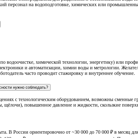
кий персонал на водоподготовке, химических или промышленных
 по водоочистке, химической технологии, энергетику) или про
электроники и автоматизации, химии воды и метрологии. Желате
ботодатель часто проводит стажировку и внутреннее обучение.
асности нужно соблюдать?
ениях с технологическим оборудованием, возможны сменные граф
ты, щёлочи), повышенное давление и жидкости, скользкие повер
ыта. В России ориентировочно от ~30 000 до 70 000 ₽ в месяц д