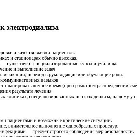
к электродиализа
ровье и качество жизни пациентов.
иках и стационарах обычно высокая.
 — существуют специализированные курсы и училища.
чение и выполнение задач.
лификации, переход в руководящие или обучающие роли.
е коммуникативных навыков.
т планировать личное время (при грамотном распределении сме
ния результата лечения.
ых клиниках, специализированных центрах диализа, на дому у па
ыми пациентами и возможные критические ситуации.
ние, внимательное выполнение однообразных процедур.
 инфекциями — требует строгого соблюдения мер безопасности.
е последствия для пациента.