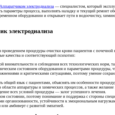
Аппаратчиком электродиализа
— специалистом, который эксплуа
ь параметры процесса, выполнять наладку и текущий ремонт обо
овременном оборудовании и открывает пути в водоочистку, хими
ик электродиализа
я проведением процедуры очистки крови пациентов с почечной 
ые качества и соответствующий психотип:
ой внимательности и соблюдения всех технологических норм, так
ническим состоянием оборудования и параметрами процедуры, ч
ожнениями и критическими ситуациями, поэтому умение сохран
ь общий язык с пациентами, объяснять им особенности процеду
 области аппаратуры и химических процессов, а также желание
ение всех условий процедуры — залог успешного лечения.
мом состоянии, поэтому понимание и поддержка с стороны спец
ми организованности, устойчивости к эмоциональным нагрузка
 или амбиверт с развитой эмпатией.