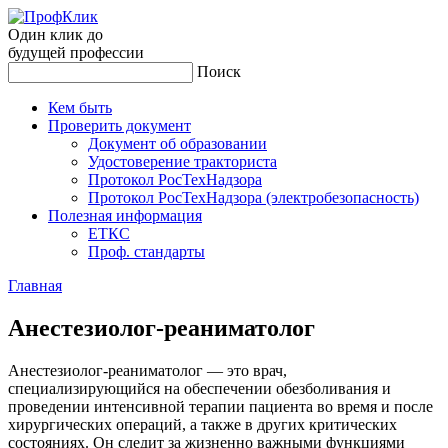
Один клик до
будущей
профессии
Поиск
Кем быть
Проверить документ
Документ об образовании
Удостоверение тракториста
Протокол РосТехНадзора
Протокол РосТехНадзора (электробезопасность)
Полезная информация
ЕТКС
Проф. стандарты
Главная
Анес­те­зи­олог-ре­ани­мато­лог
Анестезиолог-реаниматолог — это врач,
специализирующийся на обеспечении обезболивания и
проведении интенсивной терапии пациента во время и после
хирургических операций, а также в других критических
состояниях. Он следит за жизненно важными функциями