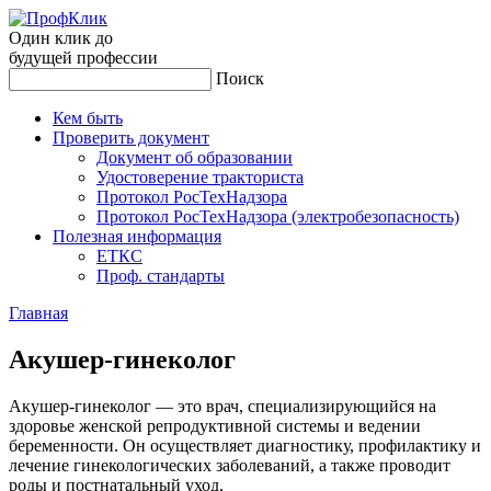
Один клик до
будущей
профессии
Поиск
Кем быть
Проверить документ
Документ об образовании
Удостоверение тракториста
Протокол РосТехНадзора
Протокол РосТехНадзора (электробезопасность)
Полезная информация
ЕТКС
Проф. стандарты
Главная
Аку­шер-ги­неко­лог
Акушер-гинеколог — это врач, специализирующийся на
здоровье женской репродуктивной системы и ведении
беременности. Он осуществляет диагностику, профилактику и
лечение гинекологических заболеваний, а также проводит
роды и постнатальный уход.