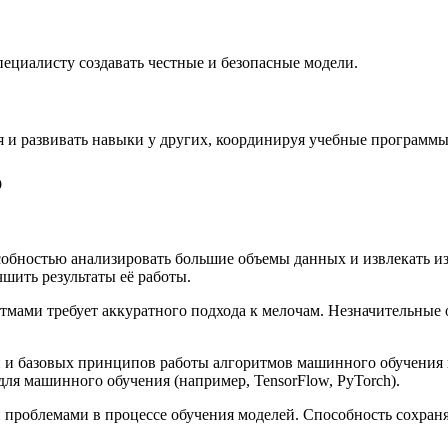
пециалисту создавать честные и безопасные модели.
я и развивать навыки у других, координируя учебные программы
р
собностью анализировать большие объемы данных и извлекать из
шить результаты её работы.
тмами требует аккуратного подхода к мелочам. Незначительные
 и базовых принципов работы алгоритмов машинного обучения 
ля машинного обучения (например, TensorFlow, PyTorch).
и проблемами в процессе обучения моделей. Способность сохран