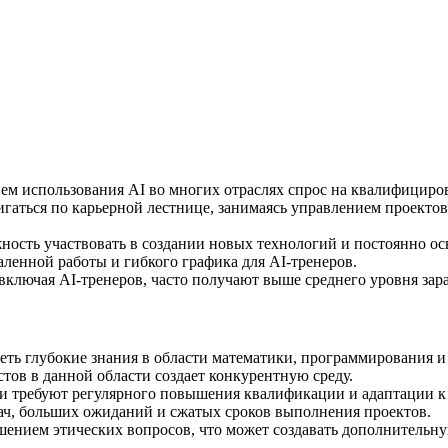
ем использования AI во многих отраслях спрос на квалифициро
гаться по карьерной лестнице, занимаясь управлением проектов
жность участвовать в создании новых технологий и постоянно осв
енной работы и гибкого графика для AI-тренеров.
включая AI-тренеров, часто получают выше среднего уровня зар
ть глубокие знания в области математики, программирования и
ов в данной области создает конкурентную среду.
и требуют регулярного повышения квалификации и адаптации к
дач, больших ожиданий и сжатых сроков выполнения проектов.
ешением этических вопросов, что может создавать дополнительну