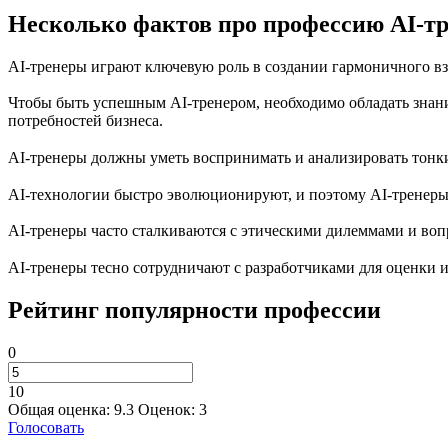
Несколько фактов про профессию AI-т
AI-тренеры играют ключевую роль в создании гармоничного вз
Чтобы быть успешным AI-тренером, необходимо обладать знан
потребностей бизнеса.
AI-тренеры должны уметь воспринимать и анализировать тонки
AI-технологии быстро эволюционируют, и поэтому AI-тренеры 
AI-тренеры часто сталкиваются с этическими дилеммами и воп
AI-тренеры тесно сотрудничают с разработчиками для оценки 
Рейтинг популярности профессии
0
10
Общая оценка:
9.3
Оценок:
3
Голосовать