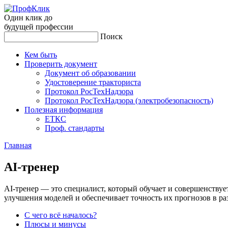
Один клик до
будущей
профессии
Поиск
Кем быть
Проверить документ
Документ об образовании
Удостоверение тракториста
Протокол РосТехНадзора
Протокол РосТехНадзора (электробезопасность)
Полезная информация
ЕТКС
Проф. стандарты
Главная
AI-тре­нер
AI-тренер — это специалист, который обучает и совершенствуе
улучшения моделей и обеспечивает точность их прогнозов в р
С чего всё началось?
Плюсы и минусы