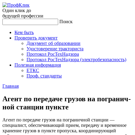
Один клик до
будущей
профессии
Поиск
Кем быть
Проверить документ
Документ об образовании
Удостоверение тракториста
Протокол РосТехНадзора
Протокол РосТехНадзора (электробезопасность)
Полезная информация
ЕТКС
Проф. стандарты
Главная
Агент по пе­реда­че гру­зов на пог­ра­нич­
ной стан­ции пун­кте
Агент по передаче грузов на пограничной станции —
специалист, обеспечивающий прием, передачу и временное
хранение грузов в пункте пропуска, координирующий