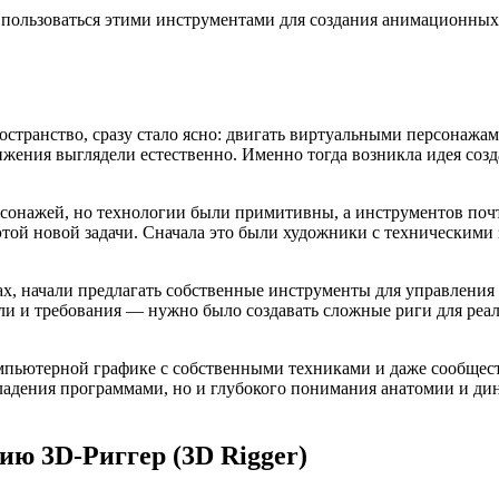
 пользоваться этими инструментами для создания анимационных
транство, сразу стало ясно: двигать виртуальными персонажам
ижения выглядели естественно. Именно тогда возникла идея соз
рсонажей, но технологии были примитивны, а инструментов почт
той новой задачи. Сначала это были художники с техническими
x, начали предлагать собственные инструменты для управления
сли и требования — нужно было создавать сложные риги для ре
омпьютерной графике с собственными техниками и даже сообщест
владения программами, но и глубокого понимания анатомии и дин
ию 3D-Риггер (3D Rigger)