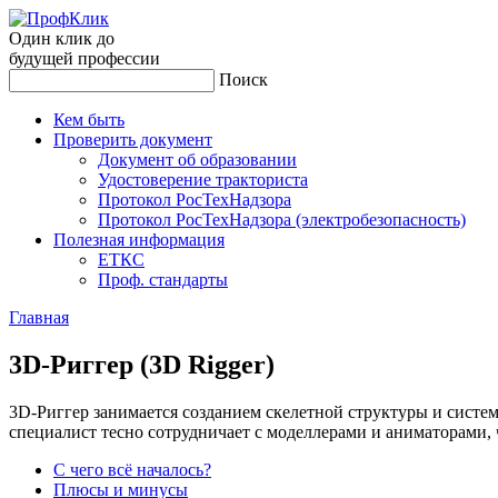
Один клик до
будущей
профессии
Поиск
Кем быть
Проверить документ
Документ об образовании
Удостоверение тракториста
Протокол РосТехНадзора
Протокол РосТехНадзора (электробезопасность)
Полезная информация
ЕТКС
Проф. стандарты
Главная
3D-Риг­гер (3D Rigger)
3D-Риггер занимается созданием скелетной структуры и систе
специалист тесно сотрудничает с моделлерами и аниматорами,
С чего всё началось?
Плюсы и минусы