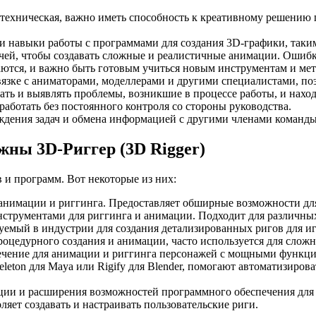
м техническая, важно иметь способность к креативному решени
 навыки работы с программами для создания 3D-графики, такими
чей, чтобы создавать сложные и реалистичные анимации. Ошибк
аются, и важно быть готовым учиться новым инструментам и мет
 связке с аниматорами, моделлерами и другими специалистами, п
ать и выявлять проблемы, возникшие в процессе работы, и нахо
работать без постоянного контроля со стороны руководства.
ждения задач и обмена информацией с другими членами команды
ны 3D-Риггер (3D Rigger)
 и программ. Вот некоторые из них:
нимации и риггинга. Предоставляет обширные возможности для 
струментами для риггинга и анимации. Подходит для различных
уемый в индустрии для создания детализированных ригов для и
цедурного создания и анимации, часто используется для сложн
ение для анимации и риггинга персонажей с мощными функциями
leton для Maya или Rigify для Blender, помогают автоматизиров
ции и расширения возможностей программного обеспечения для
яет создавать и настраивать пользовательские риги.