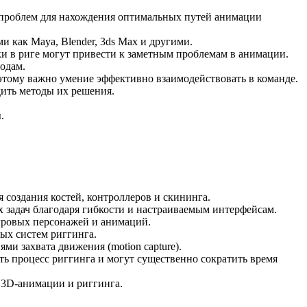
ю проблем для нахождения оптимальных путей анимации
 как Maya, Blender, 3ds Max и другими.
и в риге могут привести к заметным проблемам в анимации.
одам.
оэтому важно умение эффективно взаимодействовать в команде.
дить методы их решения.
.
создания костей, контроллеров и скининга.
 задач благодаря гибкости и настраиваемым интерфейсам.
гровых персонажей и анимаций.
ых систем риггинга.
 захвата движения (motion capture).
ать процесс риггинга и могут существенно сократить время
 3D-анимации и риггинга.