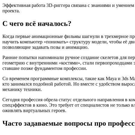
Эффективная работа 3D-риггера связана с знаниями и умением
проекта.
С чего всё началось?
Когда первые анимационные фильмы шагнули в трехмерное прос
научить компьютер «понимать» структуру модели, чтобы её дв
позволяющие задавать позы и анимацию.
Ранние попытки напоминали ручное создание скелетов для пе
геометрию с внутренними «костями», стали первопроходцами э
ставшие позже фундаментом профессии.
Со временем программные комплексы, такие как Maya и 3ds Ma
кто занимался подобной работой. Но вместе с удобством выро
механику техники.
Сегодня профессия обрела статус отдельного направления в к
спецэффектов в кино. Это требует от специалистов не только 
оживлять виртуальных героев.
Часто задаваемые вопросы про професс