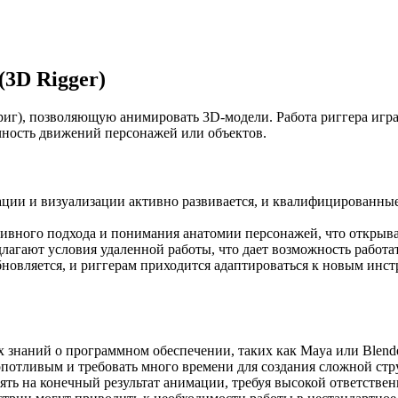
3D Rigger)
(риг), позволяющую анимировать 3D-модели. Работа риггера игра
чность движений персонажей или объектов.
ии и визуализации активно развивается, и квалифицированные
тивного подхода и понимания анатомии персонажей, что открыва
агают условия удаленной работы, что дает возможность работат
новляется, и риггерам приходится адаптироваться к новым инст
их знаний о программном обеспечении, таких как Maya или Blen
потливым и требовать много времени для создания сложной стру
ть на конечный результат анимации, требуя высокой ответствен