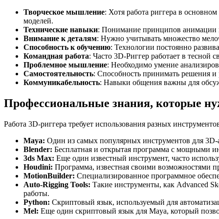
Творческое мышление
: Хотя работа риггера в основно
моделей.
Технические навыки
: Понимание принципов анимации и
Внимание к деталям
: Нужно учитывать множество мело
Способность к обучению
: Технологии постоянно развив
Командная работа
: Часто 3D-Риггер работает в тесной
Проблемное мышление
: Необходимо умение анализиров
Самостоятельность
: Способность принимать решения и 
Коммуникабельность
: Навыки общения важны для обсу
Профессиональные знания, которые нуж
Работа 3D-риггера требует использования разных инструментов
Maya:
Один из самых популярных инструментов для 3D-а
Blender:
Бесплатная и открытая программа с мощными ин
3ds Max:
Еще один известный инструмент, часто использ
Houdini:
Программа, известная своими возможностями про
MotionBuilder:
Специализированное программное обеспеч
Auto-Rigging Tools:
Такие инструменты, как Advanced Ske
работы.
Python:
Скриптовый язык, используемый для автоматиза
Mel:
Еще один скриптовый язык для Maya, который позвол