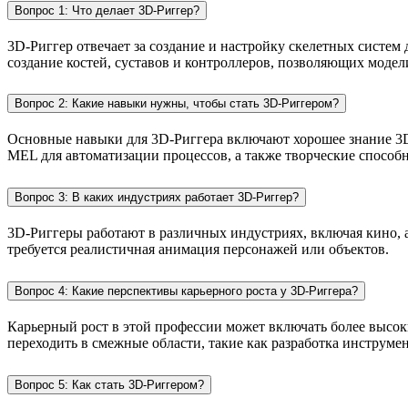
Вопрос 1: Что делает 3D-Риггер?
3D-Риггер отвечает за создание и настройку скелетных систем
создание костей, суставов и контроллеров, позволяющих модел
Вопрос 2: Какие навыки нужны, чтобы стать 3D-Риггером?
Основные навыки для 3D-Риггера включают хорошее знание 3D-
MEL для автоматизации процессов, а также творческие способ
Вопрос 3: В каких индустриях работает 3D-Риггер?
3D-Риггеры работают в различных индустриях, включая кино, 
требуется реалистичная анимация персонажей или объектов.
Вопрос 4: Какие перспективы карьерного роста у 3D-Риггера?
Карьерный рост в этой профессии может включать более высок
переходить в смежные области, такие как разработка инструме
Вопрос 5: Как стать 3D-Риггером?