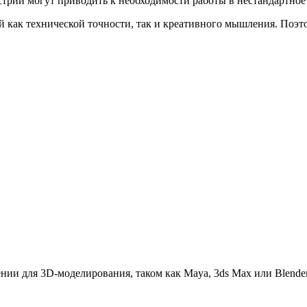
трии могут приводить к необходимости работы в нестандартное 
 как технической точности, так и креативного мышления. Поэто
ии для 3D-моделирования, таком как Maya, 3ds Max или Blender