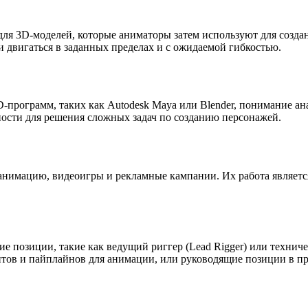
 для 3D-моделей, которые аниматоры затем используют для созд
и двигаться в заданных пределах и с ожидаемой гибкостью.
программ, таких как Autodesk Maya или Blender, понимание ан
ности для решения сложных задач по созданию персонажей.
анимацию, видеоигры и рекламные кампании. Их работа являетс
ие позиции, такие как ведущий риггер (Lead Rigger) или техни
нтов и пайплайнов для анимации, или руководящие позиции в пр